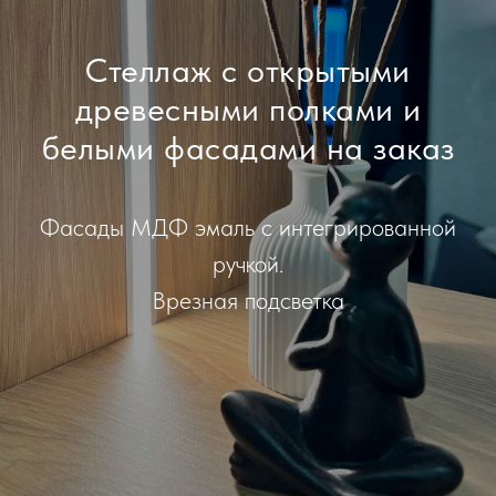
Стеллаж с открытыми
древесными полками и
белыми фасадами на заказ
Фасады МДФ эмаль с интегрированной
ручкой.
Врезная подсветка