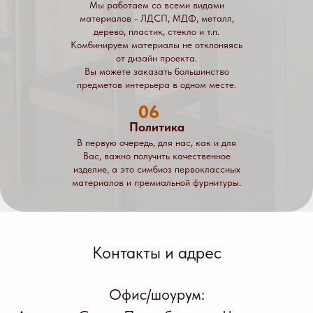
Мы работаем со всеми видами
материалов - ЛДСП, МДФ, металл,
дерево, пластик, стекло и т.п.
Комбинируем материалы не отклоняясь
от дизайн проекта.
Вы можете заказать большинство
предметов интерьера в одном месте.
06
Политика
В первую очередь, для нас, как и для
Вас, важно получить качественное
изделие, а это симбиоз первоклассных
материалов и премиальной фурнитуры.
Контакты и адрес
Офис/шоурум: