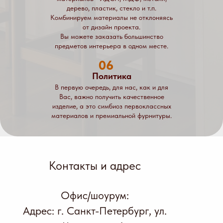
дерево, пластик, стекло и т.п.
Комбинируем материалы не отклоняясь
от дизайн проекта.
Вы можете заказать большинство
предметов интерьера в одном месте.
06
Политика
В первую очередь, для нас, как и для
Вас, важно получить качественное
изделие, а это симбиоз первоклассных
материалов и премиальной фурнитуры.
Контакты и адрес
Офис/шоурум:
Адрес: г. Санкт-Петербург, ул.