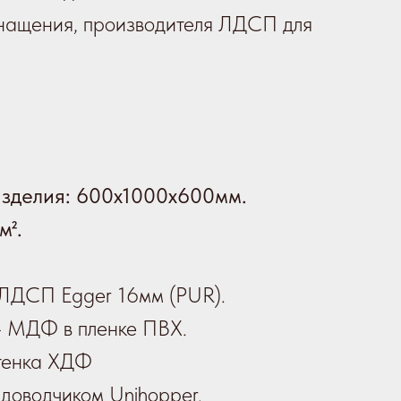
оснащения, производителя ЛДСП для
зделия:
600х1000х600мм.
м².
 ЛДСП Egger 16мм (PUR).
 МДФ в пленке ПВХ.
тенка ХДФ
 доводчиком Unihopper.