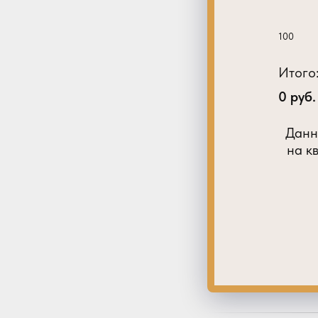
100
Итого
0
руб.
Данн
на к