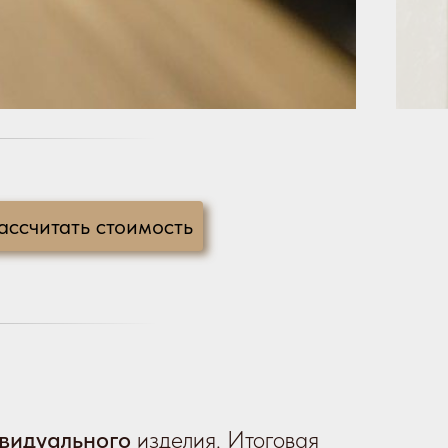
ассчитать стоимость
видуального
изделия. Итоговая