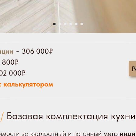
ации
~
306 000₽
 800₽
Р
02 000₽
с калькулятором
/
Базовая комплектация кухни
имости за квадратный и погонный метр
инди