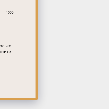
1000
олько
лните