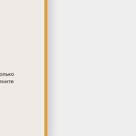
олько
лните