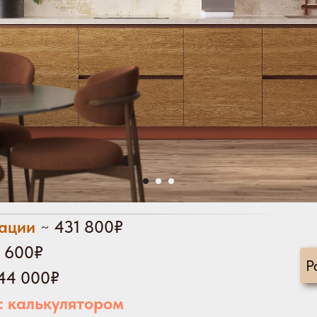
ации
~
431 800₽
 600₽
Р
44 000₽
с калькулятором