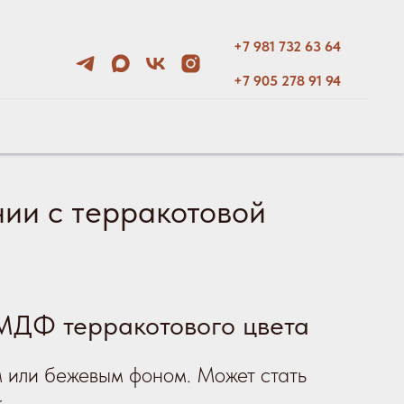
+7 981 732 63 64
+7 905 278 91 94
нии с
т
ерракотовой
 МДФ т
ерракотового цвета
м или бежевым фоном. Может стать