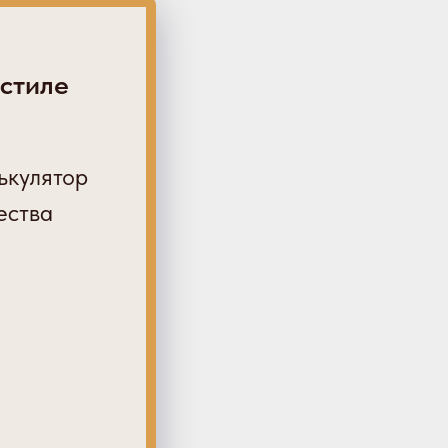
 стиле
ькулятор
ества