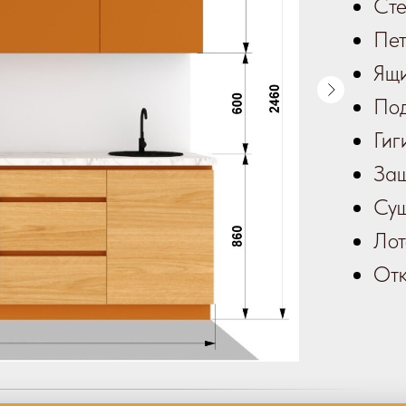
Сте
Пет
Ящи
Под
Гиг
Защ
Суш
Лот
Отк