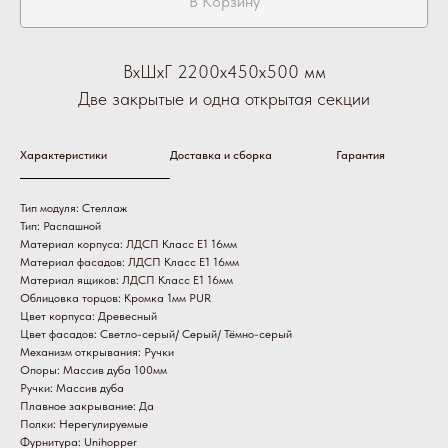
В Корзину
ВхШхГ 2200х450х500 мм
Две закрытые и одна открытая секции
Характеристики
Доставка и сборка
Гарантия
Тип модуля: Стеллаж
Тип: Распашной
Материал корпуса: ЛДСП Класс Е1 16мм
Материал фасадов: ЛДСП Класс Е1 16мм
Материал ящиков: ЛДСП Класс Е1 16мм
Облицовка торцов: Кромка 1мм PUR
Цвет корпуса: Древесный
Цвет фасадов: Светло-серый/ Серый/ Тёмно-серый
Механизм открывания: Ручки
Опоры: Массив дуба 100мм
Ручки: Массив дуба
Плавное закрывание: Да
Полки: Нерегулируемые
Фурнитура: Unihopper