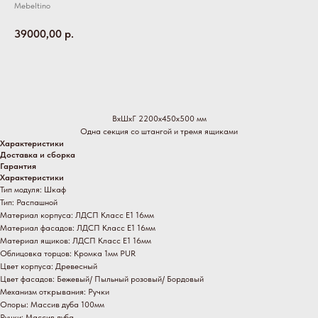
Mebeltino
39000,00
р.
В корзину
ВхШхГ 2200х450х500 мм
Одна секция со штангой и тремя ящиками
Характеристики
Доставка и сборка
Гарантия
Характеристики
Тип модуля: Шкаф
Тип: Распашной
Материал корпуса: ЛДСП Класс Е1 16мм
Материал фасадов: ЛДСП Класс Е1 16мм
Материал ящиков: ЛДСП Класс Е1 16мм
Облицовка торцов: Кромка 1мм PUR
Цвет корпуса: Древесный
Цвет фасадов: Бежевый/ Пыльный розовый/ Бордовый
Механизм открывания: Ручки
Опоры: Массив дуба 100мм
Ручки: Массив дуба