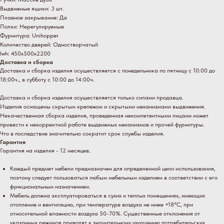
Выдвижные ящики: 3 шт.
Плавное закрывание: Да
Полки: Нерегулируемые
Фурнитура: Unihopper
Количество дверей: Одностворчатый
lwh: 450x500x2200
Доставка и сборка
Доставка и сборка изделия осуществляется с понедельника по пятницу с 10:00 до
18:00ч., в субботу с 10:00 до 14:00ч.
Доставка и сборка изделия осуществляется только силами продавца.
Изделия оснащены скрытым крепежом и скрытыми механизмами выдвижения.
Некачественная сборка изделия, проведенная некомпетентными лицами может
привести к некорректной работе выдвижных механизмов и прочей фурнитуры.
Что в последствие значительно сократит срок службы изделия.
Гарантия
Гарантия на изделия - 12 месяцев.
Каждый предмет мебели предназначен для определенной цели использования,
поэтому следует пользоваться любым мебельным изделием в соответствии с его
функциональным назначением.
Мебель должна эксплуатироваться в сухих и теплых помещениях, имеющих
отопление и вентиляцию, при температуре воздуха не ниже +18°C, при
относительной влажности воздуха 50-70%. Существенные отклонения от
указанных режимов приводят к значительному ухудшению потребительских