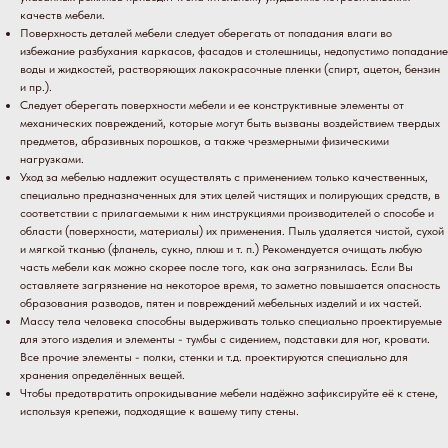
качеств мебели.
Поверхность деталей мебели следует оберегать от попадания влаги во
избежание разбухания каркасов, фасадов и столешницы, недопустимо попадание
воды и жидкостей, растворяющих лакокрасочные пленки (спирт, ацетон, бензин
и пр.).
Следует оберегать поверхности мебели и ее конструктивные элементы от
механических повреждений, которые могут быть вызваны воздействием твердых
предметов, абразивных порошков, а также чрезмерными физическими
нагрузками.
Уход за мебелью надлежит осуществлять с применением только качественных,
специально предназначенных для этих целей чистящих и полирующих средств, в
соответствии с прилагаемыми к ним инструкциями производителей о способе и
области (поверхности, материалы) их применения. Пыль удаляется чистой, сухой
и мягкой тканью (фланель, сукно, плюш и т. п.) Рекомендуется очищать любую
часть мебели как можно скорее после того, как она загрязнилась. Если Вы
оставляете загрязнение на некоторое время, то заметно повышается опасность
образования разводов, пятен и повреждений мебельных изделий и их частей.
Массу тела человека способны выдерживать только специально проектируемые
для этого изделия и элементы - тумбы с сидением, подставки для ног, кровати.
Все прочие элементы - полки, стенки и т.д. проектируются специально для
хранения определённых вещей.
Чтобы предотвратить опрокидывание мебели надёжно зафиксируйте её к стене,
используя крепежи, подходящие к вашему типу стены.